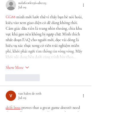
nolafo.wle156+abc123
Jul 09
GG88
 mình mới lướt thử vì thấy bạn bè nói hoài, 
kiểu vào xem giao diện có dễ dùng không thôi. 
Cảm giác đầu tiên là trang nhìn thoáng, chia khu 
vực khá gọn nên không bị ngợp chữ. Mình thích 
nhất đoạn FAQ cho người mới, đọc vài dòng là 
hiểu vụ xác thực xong có tiền trải nghiệm miễn 
phí, khỏi phải ngồi tìm thông tin vòng vòng. Mấy 
khối nội dung bên dưới cũng trình bày theo…
Show More
Like
Reply
van halen de roth
Jul 09
drift boss
 proves that a great game doesn't need 
dozens of buttons. Controlling everything with a 
single input sounds easy, but staying on those 
winding platforms is another story. Every mistake 