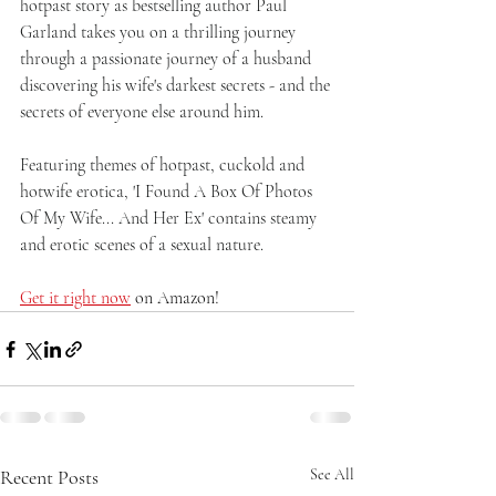
hotpast story as bestselling author Paul 
Garland takes you on a thrilling journey 
through a passionate journey of a husband 
discovering his wife's darkest secrets - and the 
secrets of everyone else around him.
Featuring themes of hotpast, cuckold and 
hotwife erotica, 'I Found A Box Of Photos 
Of My Wife... And Her Ex' contains steamy 
and erotic scenes of a sexual nature.
Get it right now
 on Amazon!
Recent Posts
See All