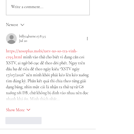
A quick update on what's
Get Your Copy o
Write a comment...
next
Hotwife Diaries 
Educating Daisy 
Newest
billy24barne.s7.8.3.5
Jul 20
https://xosoplus.mobi/xstv-xo-so-tra-vinh-
cr95.html
 mình vào thử cho biết vì đang cần coi 
XSTV, ai ngờ bố cục dễ theo dõi phết. Ngay trên 
đầu họ để tiêu đề theo ngày kiểu “XSTV ngày 
17/07/2026” nên mình khỏi phải kéo lên kéo xuống 
tìm đúng kỳ. Phần kết quả thì chia theo từng giải 
dạng bảng, nhìn một cái là nhận ra thứ tự từ G8 
xuống tới ĐB, chữ không bị dính vào nhau nên đọc 
nhanh khá ổn. Mình thích nhất…
Show More
Like
Reply