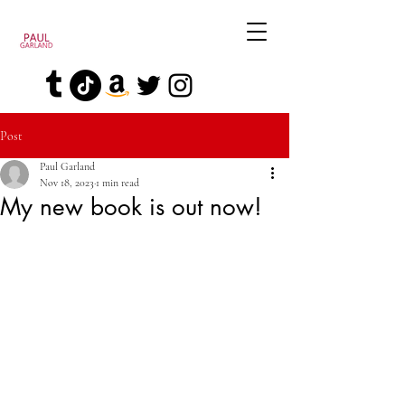
Post
Paul Garland
Nov 18, 2023
1 min read
My new book is out now!